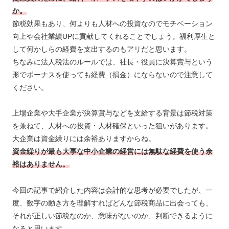
か。
節税効果もあり、何よりも人材への投資なのでモチベーション
向上や会社業績UPに貢献してくれることでしょう。福利厚生と
して何かしらの経費を支出するのもアリだと思います。
ちなみに法人税法のルールでは、社長・役員に決算賞与という
形でボーナスを使っても経費（損金）にならないので注意して
ください。
上場企業や大手企業が決算賞与などを支給する背景は節税対策
を兼ねて、人材への投資・人材確保といった狙いがあります。
大企業は資金繰りには余裕ありますからね。
資金繰りが最も大事な中小企業の経営には無駄な経費を使う余
裕はありません。
今回の記事で紹介した内容は会計的な思考が必要でしたが、一
度、数字の動き方を理解すればどんな節税商品に出会っても、
それが正しい節税なのか、意味がないのか、判断できるように
なると思います。