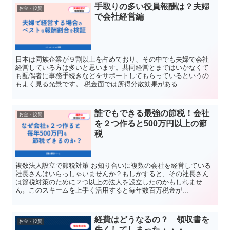
手取りの多い役員報酬は？夫婦
お金・投資
で会社経営編
日本は同族企業が９割以上を占めており、その中でも夫婦で会社
経営している方は多いと思います。共同経営とまではいかなくて
も配偶者に事務手続きなどをサポートしてもらっているというの
もよく見る光景です。 税金面では所得分散効果がある...
誰でもできる最強の節税！会社
お金・投資
を２つ作ると500万円以上の節
税
複数法人設立で節税対策 お知り合いに複数の会社を経営している
社長さんはいらっしゃいませんか？もしかすると、その社長さん
は節税対策のために２つ以上の法人を設立したのかもしれませ
ん。このスキームを上手く活用すると毎年数百万税金が...
経費はどうなるの？ 領収書を
お金・投資
失くしてしまった・・・